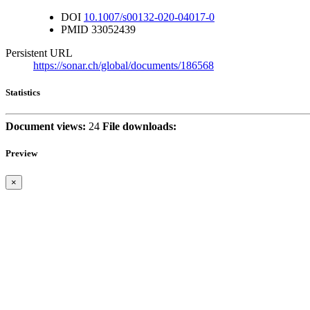
DOI
10.1007/s00132-020-04017-0
PMID
33052439
Persistent URL
https://sonar.ch/global/documents/186568
Statistics
Document views:
24
File downloads:
Preview
×