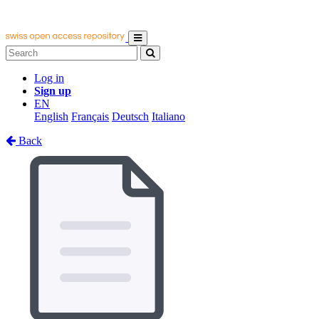
Log in
Sign up
EN
English
Français
Deutsch
Italiano
Back