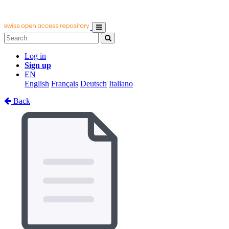
Log in
Sign up
EN
English
Français
Deutsch
Italiano
Back